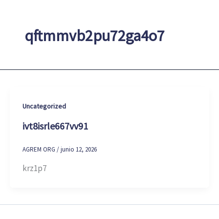
qftmmvb2pu72ga4o7
Uncategorized
ivt8isrle667vv91
AGREM ORG
/
junio 12, 2026
krz1p7