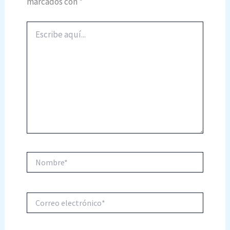
marcados con
*
Escribe
aquí...
Nombre*
Correo
electrónico*